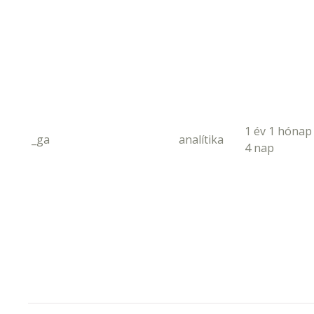
1 év 1 hónap
_ga
analítika
4 nap