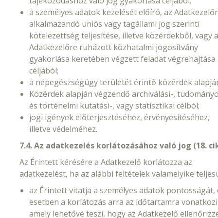
tájékozódáshoz való jog gyakorlása céljából;
a személyes adatok kezelését előíró, az Adatkezelő
alkalmazandó uniós vagy tagállami jog szerinti
kötelezettség teljesítése, illetve közérdekből, vagy 
Adatkezelőre ruházott közhatalmi jogosítvány
gyakorlása keretében végzett feladat végrehajtása
céljából;
a népegészségügy területét érintő közérdek alapjá
Közérdek alapján végzendő archiválási-, tudomány
és történelmi kutatási-, vagy statisztikai célból;
jogi igények előterjesztéséhez, érvényesítéséhez,
illetve védelméhez.
7.4. Az adatkezelés korlátozásához való jog (18. ci
Az Érintett kérésére a Adatkezelő korlátozza az
adatkezelést, ha az alábbi feltételek valamelyike teljesü
az Érintett vitatja a személyes adatok pontosságát,
esetben a korlátozás arra az időtartamra vonatkozi
amely lehetővé teszi, hogy az Adatkezelő ellenőrizz