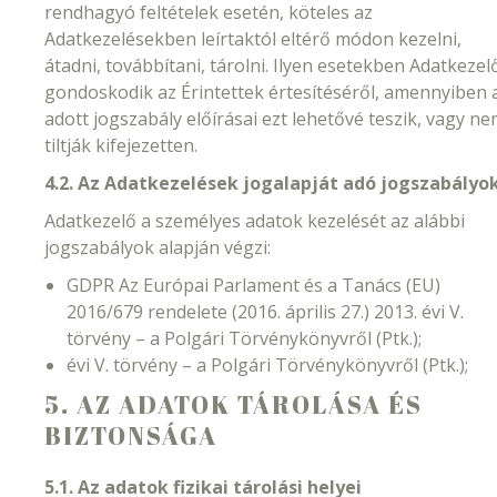
rendhagyó feltételek esetén, köteles az
Adatkezelésekben leírtaktól eltérő módon kezelni,
átadni, továbbítani, tárolni. Ilyen esetekben Adatkezel
gondoskodik az Érintettek értesítéséről, amennyiben 
adott jogszabály előírásai ezt lehetővé teszik, vagy n
tiltják kifejezetten.
4.2. Az Adatkezelések jogalapját adó jogszabályo
Adatkezelő a személyes adatok kezelését az alábbi
jogszabályok alapján végzi:
GDPR Az Európai Parlament és a Tanács (EU)
2016/679 rendelete (2016. április 27.) 2013. évi V.
törvény – a Polgári Törvénykönyvről (Ptk.);
évi V. törvény – a Polgári Törvénykönyvről (Ptk.);
5. AZ ADATOK TÁROLÁSA ÉS
BIZTONSÁGA
5.1. Az adatok fizikai tárolási helyei