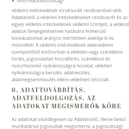
információbiztonsági
védelmi intézkedések strukturált rendszerével védi.
Adatkezelő a védelmi intézkedéseket rendszerét és az
egyes védelmi intézkedések védelmi szintjeit, a véden
adatok fenyegetéseinek hatására felmerülő
kockázatokkal arányos mértékben alakítja ki és
működteti. A védelmi intézkedések adatvédelmi
szempontból elsősorban a véletlen vagy szándékos
törlés, jogosulatlan hozzáférés, szándékos és
rosszhiszemű nyilvánosságra hozatal, véletlen
nyilvánosságra kerülés, adatvesztés,
adatmegsemmisülés elleni védelmet célozzák.
6. ADATTOVÁBBÍTÁS,
ADATFELDOLGOZÁS, AZ
ADATOKAT MEGISMERŐK KÖRE
Az adatokat elsődlegesen az Adatkezelő, illetve belső
munkatársai jogosultak megismerni, a jogosultsági