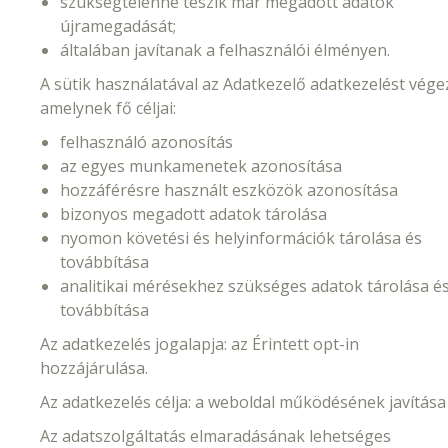
szükségtelenné teszik már megadott adatok
újramegadását;
általában javítanak a felhasználói élményen.
A sütik használatával az Adatkezelő adatkezelést vége
amelynek fő céljai:
felhasználó azonosítás
az egyes munkamenetek azonosítása
hozzáférésre használt eszközök azonosítása
bizonyos megadott adatok tárolása
nyomon követési és helyinformációk tárolása és
továbbítása
analitikai mérésekhez szükséges adatok tárolása é
továbbítása
Az adatkezelés jogalapja: az Érintett opt-in
hozzájárulása.
Az adatkezelés célja: a weboldal működésének javítása
Az adatszolgáltatás elmaradásának lehetséges