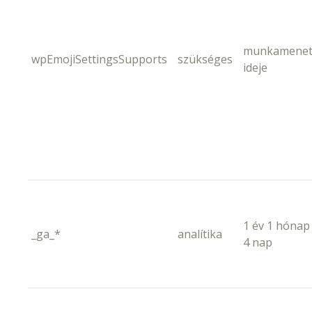
munkamene
wpEmojiSettingsSupports
szükséges
ideje
1 év 1 hónap
_ga_*
analítika
4 nap