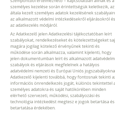
szempontból értelmezhető – kapcsolatban állnak és a
személyes kezelése során érintettségük keletkezik, az
általa kezelt személyes adatok kezelésének szabályairó
az alkalmazott védelmi intézkedésekről eljárásokról é
az adatkezelés módjáról.
Az Adatkezelő jelen Adatkezelési tájékoztatóban leírt
szabályokat, rendelkezéseket és kötelezettségeket saj
magára jogilag kötelező érvényűnek tekinti és
működése során alkalmazza, valamint kijelenti, hogy
jelen dokumentumban leírt és alkalmazott adatvédelm
szabályok és eljárások megfelelnek a hatályos
adatvédelmi nemzeti és Európai Uniós jogszabályokna
Adatkezelő kijelenti továbbá, hogy fontosnak tekinti a
információs önrendelkezés jogát, különös tekintettel 
személyes adatokra és saját hatókörében minden
elérhető szervezeti, működési, szabályozási és
technológia intézkedést megtesz e jogok betartása és
betartatása érdekében.