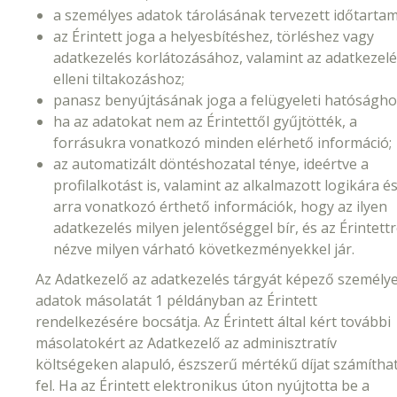
a személyes adatok tárolásának tervezett időtartam
az Érintett joga a helyesbítéshez, törléshez vagy
adatkezelés korlátozásához, valamint az adatkezel
elleni tiltakozáshoz;
panasz benyújtásának joga a felügyeleti hatóságho
ha az adatokat nem az Érintettől gyűjtötték, a
forrásukra vonatkozó minden elérhető információ;
az automatizált döntéshozatal ténye, ideértve a
profilalkotást is, valamint az alkalmazott logikára é
arra vonatkozó érthető információk, hogy az ilyen
adatkezelés milyen jelentőséggel bír, és az Érintett
nézve milyen várható következményekkel jár.
Az Adatkezelő az adatkezelés tárgyát képező személy
adatok másolatát 1 példányban az Érintett
rendelkezésére bocsátja. Az Érintett által kért további
másolatokért az Adatkezelő az adminisztratív
költségeken alapuló, észszerű mértékű díjat számítha
fel. Ha az Érintett elektronikus úton nyújtotta be a